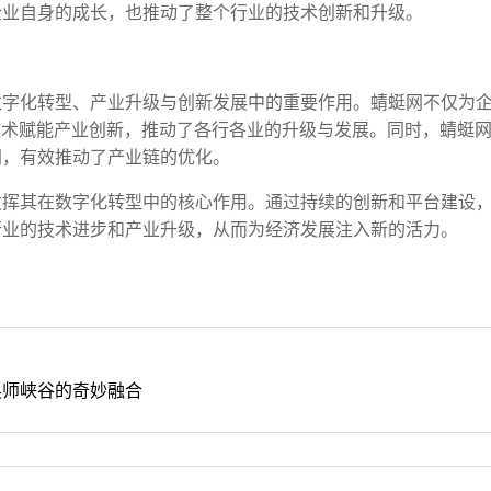
企业自身的成长，也推动了整个行业的技术创新和升级。
数字化转型、产业升级与创新发展中的重要作用。蜻蜓网不仅为
技术赋能产业创新，推动了各行各业的升级与发展。同时，蜻蜓
同，有效推动了产业链的优化。
发挥其在数字化转型中的核心作用。通过持续的创新和平台建设
行业的技术进步和产业升级，从而为经济发展注入新的活力。
唤师峡谷的奇妙融合