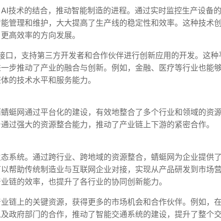
AI技术的结合，推动智能制造的进程。通过实时监控生产设备
智能管理和维护，大大提高了生产线的稳定性和效率。这种技术
、更高效率的方向发展。
I接口，支持第三方开发者和合作伙伴进行创新应用的开发。这种
进一步推动了产业的融合与创新。例如，金融、医疗等行业也能
整体的技术水平和服务能力。
而蜻蜓网通过平台化的建设，有效地整合了多个行业和领域的资
台通过强大的资源整合能力，推动了产业链上下游的紧密合作。
生态系统。通过跨行业、跨地域的资源整合，蜻蜓网为企业提供
可以帮助传统制造业与互联网企业对接，实现从产品研发到市场
产业链的效率，也提升了各行业的协同创新能力。
产业链上的关键资源，获得更多的市场机会和合作伙伴。例如，
以及政府部门的合作，推动了智能交通系统的建设，提升了整个