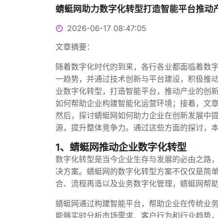
蜻蜓网助力数字化转型打造智能平台推动
2026-06-17 08:47:05
文章摘要：
随着数字化时代的到来，各行各业都面临着数
一趋势，并通过技术创新与平台建设，积极推
业数字化转型，打造智能平台，推动产业的创
如何帮助企业构建智能化运营环境；接着，文
然后，探讨蜻蜓网如何助力企业在创新发展中
源，提升整体竞争力。通过这些方面的探讨，
1、蜻蜓网推动企业数字化转型
数字化转型是当今企业生存与发展的必由之路
决方案。蜻蜓网的数字化转型方案不仅仅是简
合、流程再造以及业务数字化管理，蜻蜓网帮
蜻蜓网通过构建智能平台，帮助企业在传统业务
能够实时分析市场需求、客户行为和行业趋势