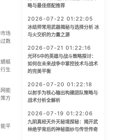
略与最佳搭配推荐
2026-07-22 01:22:05
冰结师常用武器揭秘与选择分析 冰
的市场
与火交织的力量之源
通过数
2026-07-21 01:22:16
光环5中的英雄与战斗策略探讨：
过蜻蜓
如何在未来战争中掌控技术与战术
进行生
的完美平衡
2026-07-20 01:22:18
蜓网能
以射手为核心输出构建团队策略与
决策方
战术分析全解析
2026-07-19 01:22:06
九阴真经天外天秘境探秘：揭开武
智能平
林绝学背后的神秘面纱与传世传奇