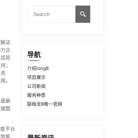
理解这
助力企
导航
包括其
支持；
介绍long8
业资
项目展示
作用。
公司新闻
服务种类
全面解
联络龙8唯一官网
数据整
智能平台
和智能