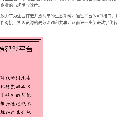
高企业的市场反应速度。
致力于为企业打造开放共享的生态系统。通过平台的API接口，
伙伴对接，实现资源的高效流通和共享，从而进一步促进数字化