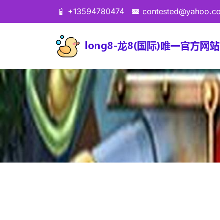
+13594780474
contested@yahoo.c