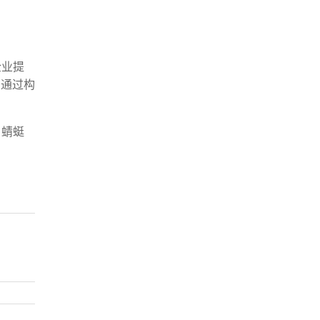
企业提
网通过构
，蜻蜓