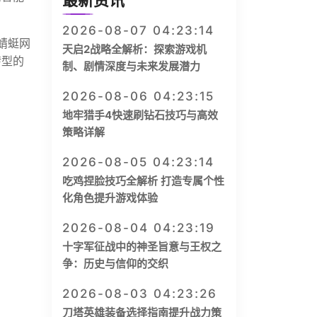
最新资讯
2026-08-07 04:23:14
蜻蜓网
天启2战略全解析：探索游戏机
转型的
制、剧情深度与未来发展潜力
2026-08-06 04:23:15
地牢猎手4快速刷钻石技巧与高效
策略详解
2026-08-05 04:23:14
吃鸡捏脸技巧全解析 打造专属个性
化角色提升游戏体验
2026-08-04 04:23:19
十字军征战中的神圣旨意与王权之
争：历史与信仰的交织
2026-08-03 04:23:26
刀塔英雄装备选择指南提升战力策