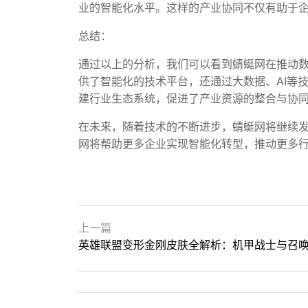
业的智能化水平。这样的产业协同不仅有助于
总结：
通过以上的分析，我们可以看到蜻蜓网在推动
供了智能化的技术平台，还通过大数据、AI等
建行业生态系统，促进了产业资源的整合与协
在未来，随着技术的不断进步，蜻蜓网将继续
网将帮助更多企业实现智能化转型，推动更多
上一篇
英雄联盟变形金刚皮肤全解析：机甲战士与召