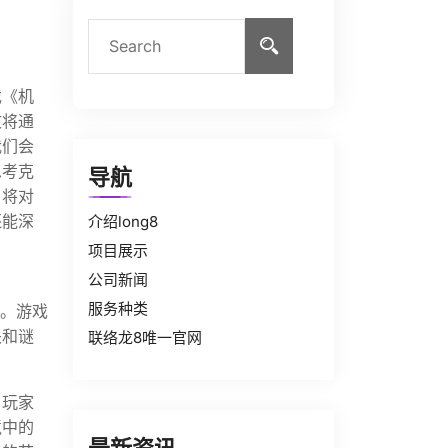
戏《机
文将通
我们会
思考克
导航
，将对
还能深
介绍long8
项目展示
公司新闻
服务种类
索。游戏
关和谜
联络龙8唯一官网
，玩家
境中的