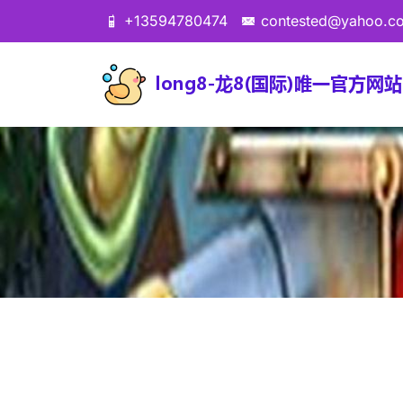
+13594780474
contested@yahoo.c