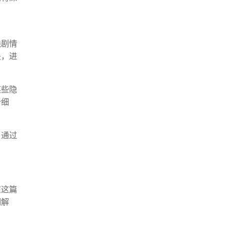
线剧情
关，进
某些隐
个细
。通过
在这篇
细解