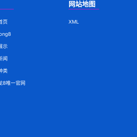
网站地图
首页
XML
ong8
展示
新闻
种类
龙8唯一官网