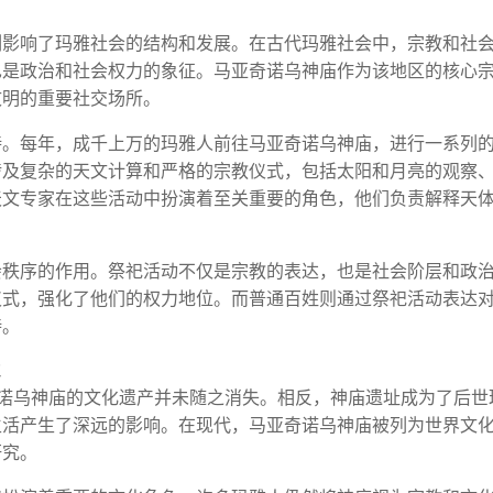
刻影响了玛雅社会的结构和发展。在古代玛雅社会中，宗教和社
也是政治和社会权力的象征。马亚奇诺乌神庙作为该地区的核心
文明的重要社交场所。
持。每年，成千上万的玛雅人前往马亚奇诺乌神庙，进行一系列
涉及复杂的天文计算和严格的宗教仪式，包括太阳和月亮的观察
天文专家在这些活动中扮演着至关重要的角色，他们负责解释天
会秩序的作用。祭祀活动不仅是宗教的表达，也是社会阶层和政
仪式，强化了他们的权力地位。而普通百姓则通过祭祀活动表达
持。
诺乌神庙的文化遗产并未随之消失。相反，神庙遗址成为了后世
生活产生了深远的影响。在现代，马亚奇诺乌神庙被列为世界文
研究。