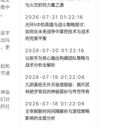
玛雅文
与火交织的力量之源
宗教中
就。
2026-07-21 01:22:16
光环5中的英雄与战斗策略探讨：
如何在未来战争中掌控技术与战术
梯金字
的完美平衡
露出玛
征，更
2026-07-20 01:22:18
以射手为核心输出构建团队策略与
战术分析全解析
升起和
季节通
2026-07-19 01:22:06
九阴真经天外天秘境探秘：揭开武
林绝学背后的神秘面纱与传世传奇
过神庙
他们对
2026-07-18 01:22:06
们的社
主宰刷新时间间隔解析与游戏策略
影响的全面分析