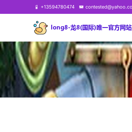
+13594780474
contested@yahoo.c