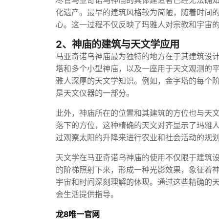
尽管马亚奇诺乌神庙的具体建造者已经无法确
化遗产。最早的建筑风格较为简陋，随着时间
心。这一过程不仅反映了玛雅人对宗教和宇宙
2、神庙的建筑与天文学应用
马亚奇诺乌神庙最为独特的地方在于其建筑设
塔和多个小型神庙，以及一座用于天文观测的
雅人深厚的天文学知识。例如，金字塔的每个
是天文仪器的一部分。
此外，神庙所在的位置和其建筑的方位也与天
落下的方位，这种精确的天文对齐显示了玛雅
过观察太阳的升降来进行农业和社会活动的规
天文学在马亚奇诺乌神庙的使用不仅限于建筑
的阶梯照射下来，形成一种光影效果，象征着
宇宙和时间深刻理解的体现。通过这些精确的
会生活提供指导。
龙8唯一官网