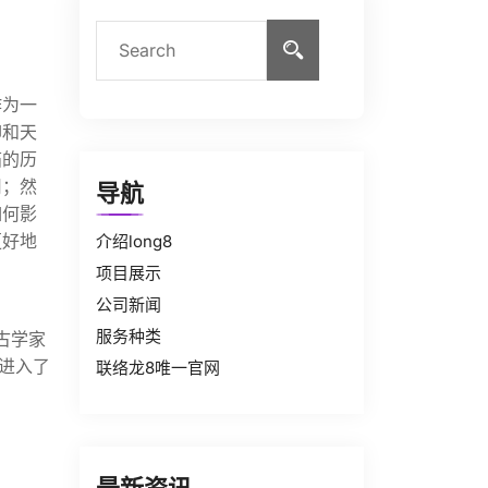
作为一
仰和天
庙的历
用；然
导航
如何影
更好地
介绍long8
项目展示
公司新闻
服务种类
古学家
进入了
联络龙8唯一官网