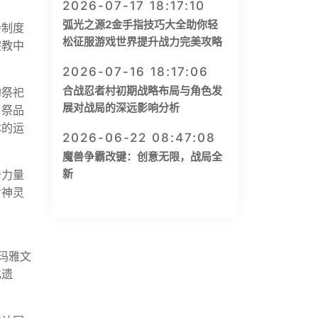
2026-07-17 18:17:10
弧光之源2金手指技巧大全助你轻
会制度
松征服游戏世界提升战力完美攻略
宗教中
2026-07-16 18:17:06
合战忍者村初期战略布局与角色发
的祭祀
展对战局的深远影响分析
、祭品
体的运
2026-06-22 08:47:08
魔兽争霸改键：创意无限，战局全
新
治力量
对神灵
玛雅文
化遗