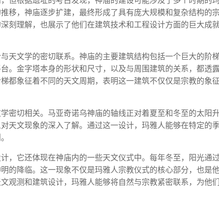
知，但根据遗址的考古发现，神庙的建设可能涉及了多个时期的
的推移，神庙逐步扩建，最终形成了具有庞大规模和复杂结构的
的深刻理解，也展示了他们在建筑技术和工程设计方面的巨大成
计与天文学的密切联系。神庙的主要建筑结构包括一个巨大的阶
平台。金字塔本身的形状和尺寸，以及与周围建筑的关系，都透
阶梯都象征着不同的天文周期，表明这一建筑不仅仅是宗教的象
文学密切相关。马亚奇诺乌神庙的轴线正对着夏至和冬至的太阳
人对天文现象的深入了解。通过这一设计，玛雅人能够在特定的
划。
设计，它还体现在神庙内的一些天文仪式中。每年冬至，阳光通
神明的降临。这一现象不仅是玛雅人宗教仪式的核心部分，也是
天文观测和建筑设计，玛雅人能够将自然与宗教紧密联系，为他