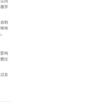
化认同
玛雅学
社会制
清晰地
分。
教影响
宗教仪
是过去